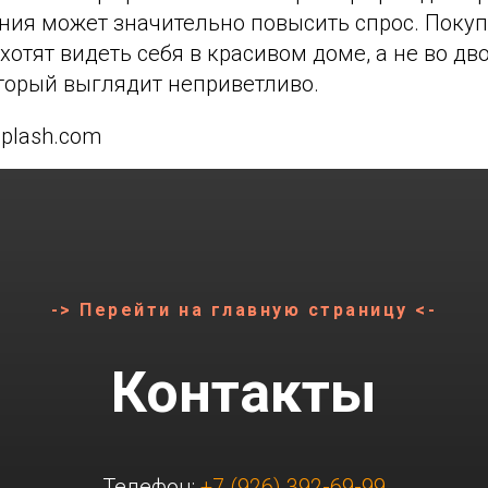
ния может значительно повысить спрос. Поку
хотят видеть себя в красивом доме, а не во дв
торый выглядит неприветливо.
splash.com
-> Перейти на главную страницу <-
Контакты
Телефон:
+7 (926) 392-69-99