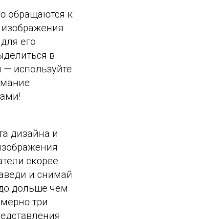
го обращаются к
е изображения
для его
ыделиться в
я — используйте
имание
тами!
та дизайна и
 изображения
атели скорее
наведи и снимай
здо дольше чем
имерно три
редставления