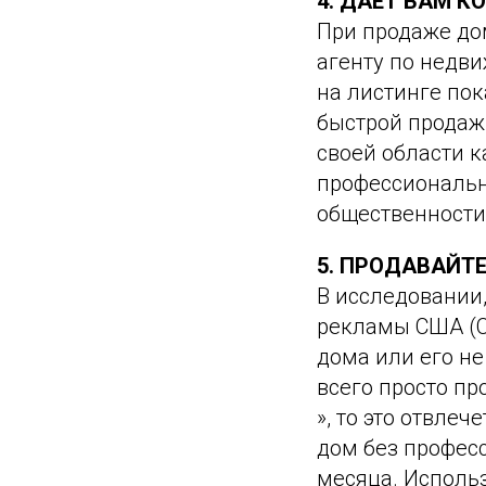
4. ДАЕТ ВАМ 
При продаже до
агенту по недви
на листинге по
быстрой продажи
своей области 
профессиональн
общественности
5. ПРОДАВАЙТЕ
В исследовании,
рекламы США (CD
дома или его н
всего просто пр
», то это отвле
дом без профес
месяца. Исполь