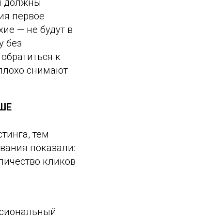
ы должны
ия первое
ие — не будут в
у без
 обратиться к
плохо снимают
ШЕ
тинга, тем
вания показали:
личество кликов
ссиональный