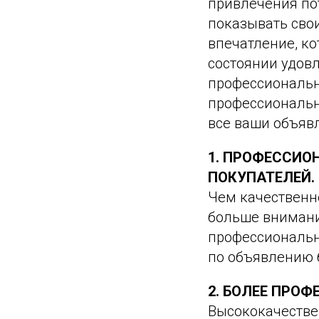
привлечения по
показывать сво
впечатление, ко
состоянии удовл
профессиональн
профессиональн
все ваши объяв
1. ПРОФЕССИО
ПОКУПАТЕЛЕЙ.
Чем качественне
больше внимания
профессиональн
по объявлению б
2. БОЛЕЕ ПРО
Высококачестве