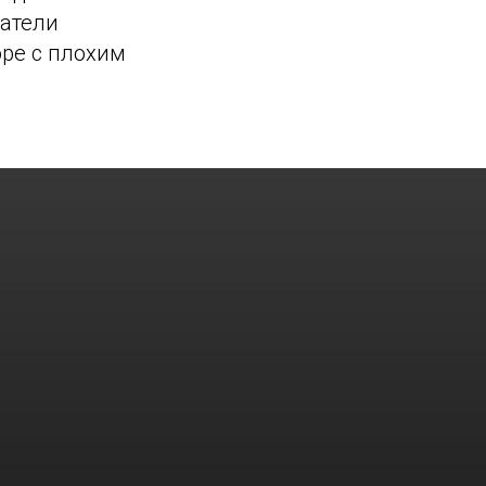
патели
оре с плохим