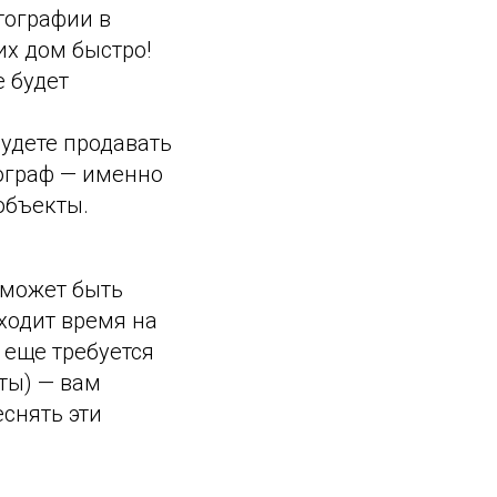
тографии в
их дом быстро!
 будет
удете продавать
тограф — именно
объекты.
 может быть
уходит время на
 еще требуется
ты) — вам
снять эти