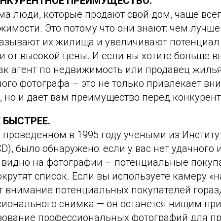
КОНКУРЕНТНОЕ ПРЕИМУЩЕСТВО.
ма люди, которые продают свой дом, чаще все
жимости. Это потому что они знают: чем лучш
казывают их жилища и увеличивают потенциал 
 от высокой цены. И если вы хотите больше в
как агент по недвижимость или продавец жиль
ого фотографа – это не только привлекает вн
, но и дает вам преимущество перед конкурен
 БЫСТРЕЕ.
 проведенном в 1995 году учеными из Институ
), было обнаружено: если у вас нет удачного
е видно на фотографии – потенциальные покуп
окрутят список. Если вы используете камеру «
чет внимание потенциальных покупателей гора
сионального снимка — он останется нищим пр
зование профессиональных фотографий для п