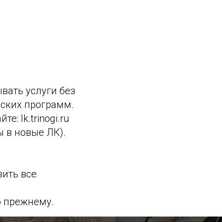
вать услуги без
рских программ.
: lk.trinogi.ru
ы в новые ЛК).
ить все
о прежнему.